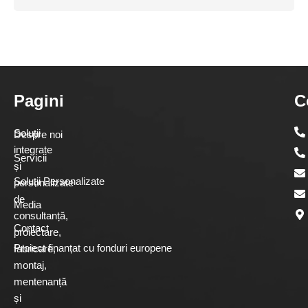
Pagini
C
Soluții
Despre noi
integrate
Servicii
și
Soluții Personalizate
personalizate
de
Media
consultanță,
Contact
proiectare,
Proiect finanțat cu fonduri europene
fabricare,
montaj,
mentenanță
și