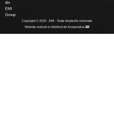
din
EMI
Group
Copyright © 2026 ·
EMI
· Toate drepturile rezervate
Website realizat si intretinut de
Kooperativa