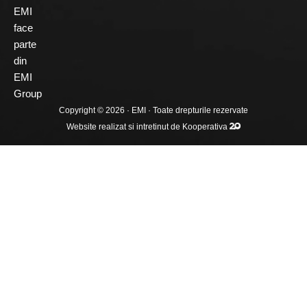
EMI
face
parte
din
EMI
Group
Copyright © 2026 ·
EMI
· Toate drepturile rezervate
Website realizat si intretinut de
Kooperativa