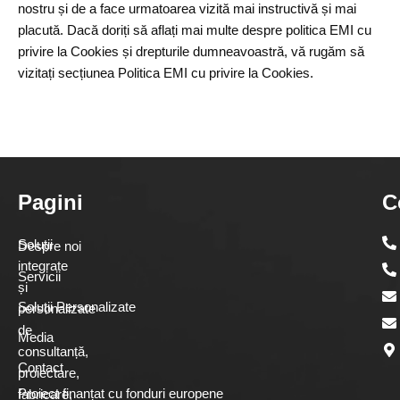
nostru și de a face urmatoarea vizită mai instructivă și mai
placută. Dacă doriți să aflați mai multe despre politica EMI cu
privire la Cookies și drepturile dumneavoastră, vă rugăm să
vizitați secțiunea Politica EMI cu privire la Cookies.
Pagini
C
Soluții
Despre noi
integrate
Servicii
și
Soluții Personalizate
personalizate
de
Media
consultanță,
Contact
proiectare,
Proiect finanțat cu fonduri europene
fabricare,