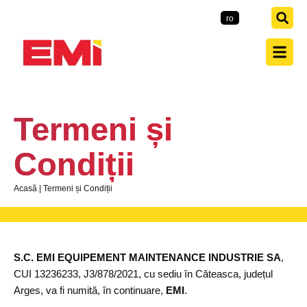
EMI-Group
ro
en
Termeni și
Condiții
Acasă
|
Termeni și Condiții
S.C. EMI EQUIPEMENT MAINTENANCE INDUSTRIE SA
,
CUI 13236233, J3/878/2021, cu sediu în Căteasca, județul
Arges, va fi numită, în continuare,
EMI
.