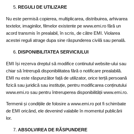
REGULI DE UTILIZARE
Nu este permisă copierea, multiplicarea, distribuirea, arhivarea
textelor, imaginilor, filmelor existente pe www.emi.ro fără un
acord transmis în prealabil, în scris, de către EMI. Violarea
acestei reguli atrage dupa sine răspunderea civilă sau penală.
DISPONIBILITATEA SERVICIULUI
EMI își rezerva dreptul să modifice continutul website-ului sau
chiar să întrerupă disponibilitatea fără o notificare prealabilă.
EMI nu este răspunzător față de utilizator, orice terță persoană
fizică sau juridică sau instituție, pentru modificarea conținutului
www.emi.ro sau pentru întreruperea disponibilității www.emi.ro.
Termenii și condițiile de folosire a www.emi.ro pot fi schimbate
de EMI oricând, ele devenind valabile în momentul publicării
lor.
ABSOLVIREA DE RĂSPUNDERE