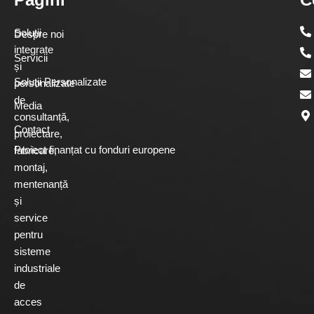
Soluții
Despre noi
integrate
Servicii
și
Soluții Personalizate
personalizate
de
Media
consultanță,
Contact
proiectare,
Proiect finanțat cu fonduri europene
fabricare,
montaj,
mentenanță
și
service
pentru
sisteme
industriale
de
acces