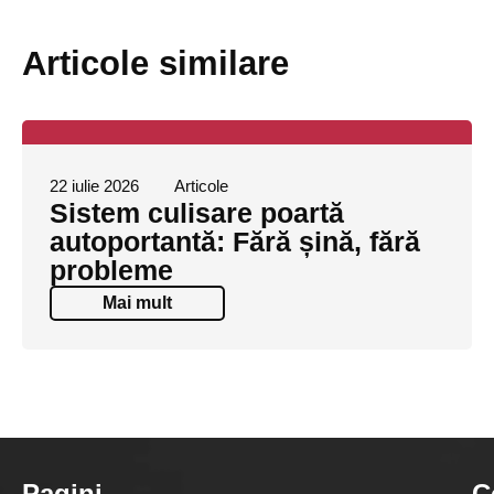
Articole similare
22 iulie 2026
Articole
Sistem culisare poartă
autoportantă: Fără șină, fără
probleme
Mai mult
Pagini
C