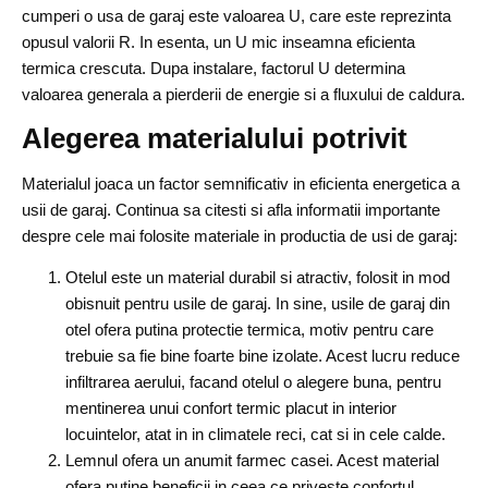
cumperi o usa de garaj este valoarea U, care este reprezinta
opusul valorii R. In esenta, un U mic inseamna eficienta
termica crescuta. Dupa instalare, factorul U determina
valoarea generala a pierderii de energie si a fluxului de caldura.
Alegerea materialului potrivit
Materialul joaca un factor semnificativ in eficienta energetica a
usii de garaj. Continua sa citesti si afla informatii importante
despre cele mai folosite materiale in productia de usi de garaj:
Otelul este un material durabil si atractiv, folosit in mod
obisnuit pentru usile de garaj. In sine, usile de garaj din
otel ofera putina protectie termica, motiv pentru care
trebuie sa fie bine foarte bine izolate. Acest lucru reduce
infiltrarea aerului, facand otelul o alegere buna, pentru
mentinerea unui confort termic placut in interior
locuintelor, atat in in climatele reci, cat si in cele calde.
Lemnul ofera un anumit farmec casei. Acest material
ofera putine beneficii in ceea ce priveste confortul