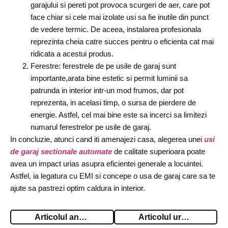
garajului si pereti pot provoca scurgeri de aer, care pot
face chiar si cele mai izolate usi sa fie inutile din punct
de vedere termic. De aceea, instalarea profesionala
reprezinta cheia catre succes pentru o eficienta cat mai
ridicata a acestui produs.
Ferestre: ferestrele de pe usile de garaj sunt
importante,arata bine estetic si permit luminii sa
patrunda in interior intr-un mod frumos, dar pot
reprezenta, in acelasi timp, o sursa de pierdere de
energie. Astfel, cel mai bine este sa incerci sa limitezi
numarul ferestrelor pe usile de garaj.
In concluzie, atunci cand iti amenajezi casa, alegerea unei
usi
de garaj sectionale automate
de calitate superioara poate
avea un impact urias asupra eficientei generale a locuintei.
Astfel, ia legatura cu EMI si concepe o usa de garaj care sa te
ajute sa pastrezi optim caldura in interior.
Articolul anterior
Articolul urmator