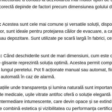
 corectă depinde de factori precum dimensiunea golului de t
:
Acestea sunt cele mai comune și versatile soluții, dispo
ății lor, sunt ideale pentru protejarea căilor de evacuare, 
u depozitare. Sunt utilizate pe scară largă în fabrici, cent
c:
Când deschiderile sunt de mari dimensiuni, cum este ca
ile glisante reprezintă soluția optimă. Acestea permit co
-a lungul peretelui. Pot fi acționate manual sau automat, 
e automată în caz de alarmă.
țiile unde transparența și lumina naturală sunt importa
ile medicale, ușile vitrate antifoc oferă o soluție elegantă
ri intermediare intumescente, care devin opace și se extin
e combină estetica și vizibilitatea cu performanța certific