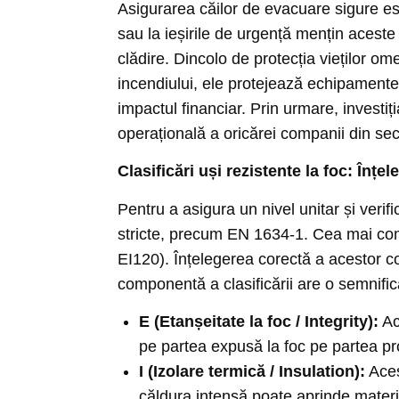
Asigurarea căilor de evacuare sigure este
sau la ieșirile de urgență mențin aceste
clădire. Dincolo de protecția vieților om
incendiului, ele protejează echipamente c
impactul financiar. Prin urmare, investiția
operațională a oricărei companii din secto
Clasificări uși rezistente la foc: Înț
Pentru a asigura un nivel unitar și veri
stricte, precum EN 1634-1. Cea mai comu
EI120). Înțelegerea corectă a acestor co
componentă a clasificării are o semnific
E (Etanșeitate la foc / Integrity):
Ace
pe partea expusă la foc pe partea pro
I (Izolare termică / Insulation):
Aces
căldura intensă poate aprinde materi