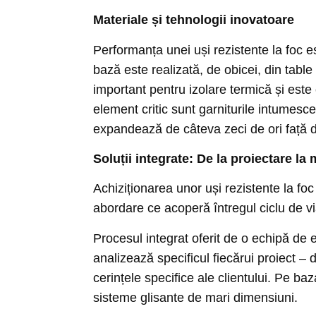
Materiale și tehnologii inovatoare
Performanța unei uși rezistente la foc es
bază este realizată, de obicei, din table 
important pentru izolare termică și este
element critic sunt garniturile intumesce
expandează de câteva zeci de ori față de v
Soluții integrate: De la proiectare l
Achiziționarea unor uși rezistente la fo
abordare ce acoperă întregul ciclu de vi
Procesul integrat oferit de o echipă de 
analizează specificul fiecărui proiect – d
cerințele specifice ale clientului. Pe b
sisteme glisante de mari dimensiuni.