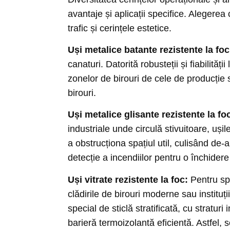
avantaje și aplicații specifice. Alegerea
trafic și cerințele estetice.
Uși metalice batante rezistente la foc
canaturi. Datorită robusteții și fiabilit
zonelor de birouri de cele de producție sa
birouri.
Uși metalice glisante rezistente la fo
industriale unde circulă stivuitoare, uș
a obstrucționa spațiul util, culisând de
detecție a incendiilor pentru o închider
Uși vitrate rezistente la foc:
Pentru spa
clădirile de birouri moderne sau instituți
special de sticlă stratificată, cu stratu
barieră termoizolantă eficientă. Astfel, s