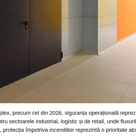
plex, precum cel din 2026, siguranța operațională repre
u sectoarele industrial, logistic și de retail, unde fluxur
ă, protecția împotriva incendiilor reprezintă o prioritate