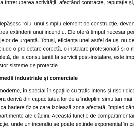
la întreruperea activității, afectând contracte, reputație ș
c depășesc rolul unui simplu element de construcție, deven
area extinderii unui incendiu. Ele oferă timpul necesar p
jelor de urgență. Totuși, eficiența unei astfel de uși nu 
nclude o proiectare corectă, o instalare profesională și 
letă, de la consultanță la servicii post-instalare, este i
stor sisteme de protecție.
 medii industriale și comerciale
 moderne, în special în spațiile cu trafic intens și risc ridic
ra derivă din capacitatea lor de a îndeplini simultan mai m
 ca bariere fizice care izolează zona afectată, împiedicân
partimente ale clădirii. Această funcție de compartimenta
ucție, unde un incendiu se poate extinde exponențial în c