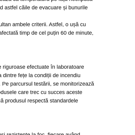
 astfel căile de evacuare și bunurile
tan ambele criterii. Astfel, o ușă cu
afectată timp de cel puțin 60 de minute,
te riguroase efectuate în laboratoare
 dintre fețe la condiții de incendiu
 Pe parcursul testării, se monitorizează
produsele care trec cu succes aceste
că produsul respectă standardele
și rezistente la foc, fiecare având