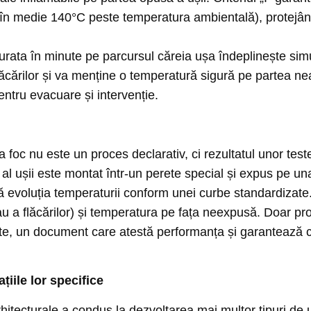
 (în medie 140°C peste temperatura ambientală), protejând
rata în minute pe parcursul căreia ușa îndeplinește simul
ăcărilor și va menține o temperatură sigură pe partea ne
entru evacuare și intervenție.
la foc nu este un proces declarativ, ci rezultatul unor tes
p al ușii este montat într-un perete special și expus pe una
ă evoluția temperaturii conform unei curbe standardizate.
r sau a flăcărilor) și temperatura pe fața neexpusă. Doar 
tate, un document care atestă performanța și garantează 
ațiile lor specifice
rhitecturale a condus la dezvoltarea mai multor tipuri de u