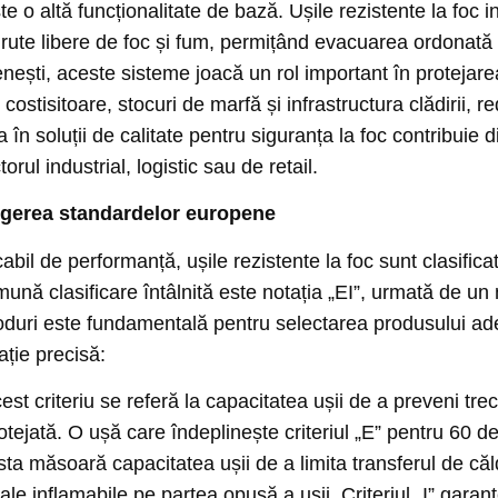
 o altă funcționalitate de bază. Ușile rezistente la foc in
 rute libere de foc și fum, permițând evacuarea ordonată 
enești, aceste sisteme joacă un rol important în protejare
ostisitoare, stocuri de marfă și infrastructura clădirii, 
 în soluții de calitate pentru siguranța la foc contribuie di
rul industrial, logistic sau de retail.
elegerea standardelor europene
ficabil de performanță, ușile rezistente la foc sunt clasi
nă clasificare întâlnită este notația „EI”, urmată de u
duri este fundamentală pentru selectarea produsului adecv
ație precisă:
st criteriu se referă la capacitatea ușii de a preveni trece
tejată. O ușă care îndeplinește criteriul „E” pentru 60 de
ta măsoară capacitatea ușii de a limita transferul de căld
ale inflamabile pe partea opusă a ușii. Criteriul „I” gar