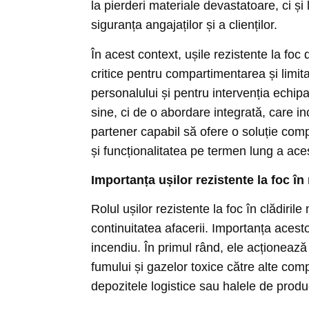
la pierderi materiale devastatoare, ci și 
siguranța angajaților și a clienților.
În acest context, ușile rezistente la fo
critice pentru compartimentarea și limit
personalului și pentru intervenția echipa
sine, ci de o abordare integrată, care i
partener capabil să ofere o soluție comp
și funcționalitatea pe termen lung a ace
Importanța ușilor rezistente la foc în
Rolul ușilor rezistente la foc în clădirile
continuitatea afacerii. Importanța acesto
incendiu. În primul rând, ele acționează
fumului și gazelor toxice către alte com
depozitele logistice sau halele de prod