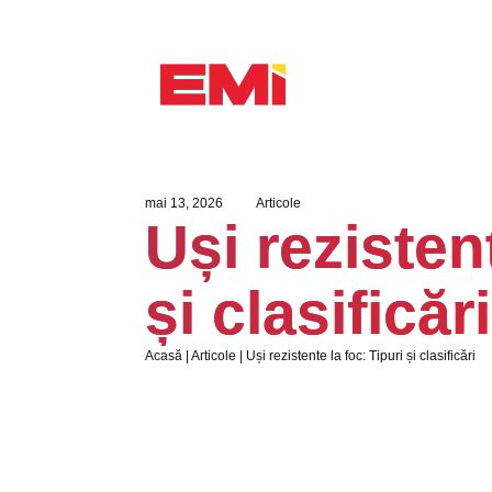
mai 13, 2026
Articole
Uși rezistent
și clasificări
Acasă
|
Articole
|
Uși rezistente la foc: Tipuri și clasificări