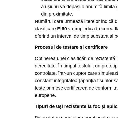
a ușii nu va depăși o anumită limită
din proximitate.
Numărul care urmează literelor indică du
clasificare
EI60
va împiedica trecerea fl
oferind un interval de timp substanțial p
Procesul de testare și certificare
Obținerea unei clasificări de rezistență 
acreditate. În timpul testului, un prototi
controlate, într-un cuptor care simuleaz
constant integritatea (apariția fisurilo
teste primesc certificarea de conformi
europene.
Tipuri de uși rezistente la foc și aplic
Diversitatea cerințelor operaționale și a