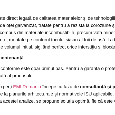
te direct legată de calitatea materialelor și de tehnologiil
de oțel galvanizat, tratate pentru a rezista la coroziune și
 compus din materiale incombustibile, precum vata minera
nte, montate pe conturul tocului și/sau al foii de ușă. La
olumul inițial, sigilând perfect orice interstițiu și blocân
a mentenanță
c conforme este doar primul pas. Pentru a garanta o prote
ață al produsului..
experți
EMI România
începe cu faza de
consultanță și 
e la planurile arhitecturale și normativele ISU aplicabile,
aza acestei analize, se propune soluția optimă, fie că est