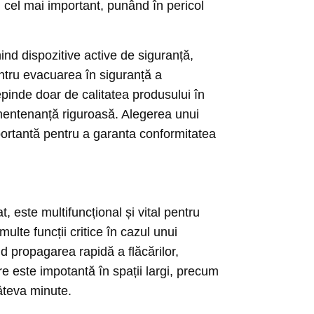
i, cel mai important, punând în pericol
ind dispozitive active de siguranță,
entru evacuarea în siguranță a
depinde doar de calitatea produsului în
o mentenanță riguroasă. Alegerea unui
mportantă pentru a garanta conformitatea
at, este multifuncțional și vital pentru
ulte funcții critice în cazul unui
d propagarea rapidă a flăcărilor,
re este impotantă în spații largi, precum
âteva minute.