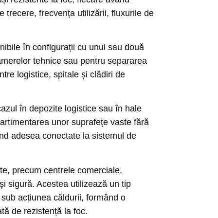
recere, frecvența utilizării, fluxurile de
nibile în configurații cu unul sau două
a camerelor tehnice sau pentru separarea
re logistice, spitale și clădiri de
zul în depozite logistice sau în hale
mpartimentarea unor suprafețe vaste fără
fiind adesea conectate la sistemul de
nte, precum centrele comerciale,
 și sigură. Acestea utilizează un tip
d sub acțiunea căldurii, formând o
ată de rezistență la foc.