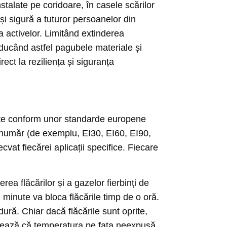
stalate pe coridoare, în casele scărilor
și sigură a tuturor persoanelor din
a activelor. Limitând extinderea
reducând astfel pagubele materiale și
rect la reziliența și siguranța
ficate conform unor standarde europene
n număr (de exemplu, EI30, EI60, EI90,
at fiecărei aplicații specifice. Fiecare
rea flăcărilor și a gazelor fierbinți de
 minute va bloca flăcările timp de o oră.
ură. Chiar dacă flăcările sunt oprite,
antează că temperatura pe fața neexpusă