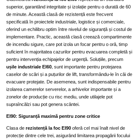
superior, garantând integritate și izolație pentru o durată de 60
de minute. Această clasă de rezistență este frecvent
specificată în proiectele industriale, logistice și comerciale,
oferind un echilibru optim între nivelul de siguranță și costul de
implementare. Practic, această clasă creează compartimente
de incendiu sigure, care pot izola un focar pentru o oră, timp
suficient în majoritatea cazurilor pentru evacuarea completă și
pentru intervenția echipajelor de urgență. Soluțiile, precum
ușile industriale EI60
, sunt importante pentru protejarea
caselor de scări și a puțurilor de lift, transformându-le în căi de
evacuare protejate. De asemenea, sunt indispensabile pentru
izolarea camerelor serverelor, a arhivelor importante și a
zonelor de producție cu risc mediu, unde utilajele pot
supraîncălzi sau pot genera scântei.
EI90: Siguranță maximă pentru zone critice
Clasa de
rezistență la foc EI90
oferă cel mai înalt nivel de
protecție dintre cele trei, asigurând limitarea propagării focului