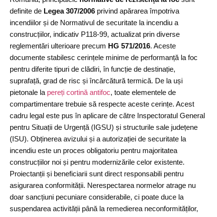
definite de
Legea 307/2006
privind apărarea împotriva
incendiilor și de Normativul de securitate la incendiu a
construcțiilor, indicativ P118-99, actualizat prin diverse
reglementări ulterioare precum
HG 571/2016
. Aceste
documente stabilesc cerințele minime de performanță la foc
pentru diferite tipuri de clădiri, în funcție de destinație,
suprafață, grad de risc și încărcătură termică. De la uși
pietonale la
pereți cortină antifoc
, toate elementele de
compartimentare trebuie să respecte aceste cerințe. Acest
cadru legal este pus în aplicare de către Inspectoratul General
pentru Situații de Urgență (IGSU) și structurile sale județene
(ISU). Obținerea avizului și a autorizației de securitate la
incendiu este un proces obligatoriu pentru majoritatea
construcțiilor noi și pentru modernizările celor existente.
Proiectanții și beneficiarii sunt direct responsabili pentru
asigurarea conformității. Nerespectarea normelor atrage nu
doar sancțiuni pecuniare considerabile, ci poate duce la
suspendarea activității până la remedierea neconformităților,