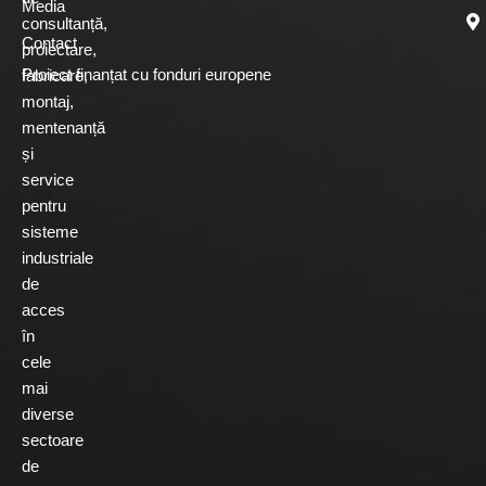
Media
consultanță,
Contact
proiectare,
Proiect finanțat cu fonduri europene
fabricare,
montaj,
mentenanță
și
service
pentru
sisteme
industriale
de
acces
în
cele
mai
diverse
sectoare
de