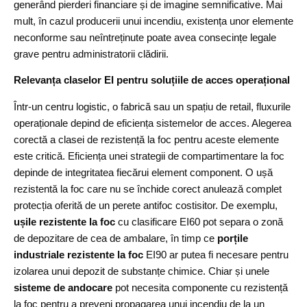
generând pierderi financiare și de imagine semnificative. Mai
mult, în cazul producerii unui incendiu, existența unor elemente
neconforme sau neîntreținute poate avea consecințe legale
grave pentru administratorii clădirii.
Relevanța claselor EI pentru soluțiile de acces operațional
Într-un centru logistic, o fabrică sau un spațiu de retail, fluxurile
operaționale depind de eficiența sistemelor de acces. Alegerea
corectă a clasei de rezistență la foc pentru aceste elemente
este critică. Eficiența unei strategii de compartimentare la foc
depinde de integritatea fiecărui element component. O ușă
rezistentă la foc care nu se închide corect anulează complet
protecția oferită de un perete antifoc costisitor. De exemplu,
ușile rezistente la foc
cu clasificare EI60 pot separa o zonă
de depozitare de cea de ambalare, în timp ce
porțile
industriale rezistente la foc
EI90 ar putea fi necesare pentru
izolarea unui depozit de substanțe chimice. Chiar și unele
sisteme de andocare
pot necesita componente cu rezistență
la foc pentru a preveni propagarea unui incendiu de la un