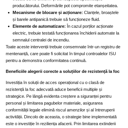
producătorului. Deformările pot compromite etanșeitatea.
Mecanisme de blocare și acționare:
Clanțele, broaștele
și barele antipanică trebuie să funcționeze fluid.
Elemente de automatizare:
În cazul porților acționate
electric, trebuie testată funcționarea închiderii automate la
semnalul centralei de incendiu.
Toate aceste intervenții trebuie consemnate într-un registru de
mentenanță, care poate fi solicitat în timpul controalelor ISU
pentru a demonstra conformitatea continuă.
Beneficiile alegerii corecte a soluțiilor de rezistență la foc
Investiția în soluții de acces operațional cu o clasă de
rezistență la foc adecvată aduce beneficii multiple și
strategice. Pe lângă evidenta creștere a siguranței pentru
personal și limitarea pagubelor materiale, asigurarea
conformității legale elimină riscul amenzilor și al întreruperii
activității. Dincolo de aceasta, o strategie bine implementată
este o investiție în reziliența afacerii. Prin limitarea extinderii