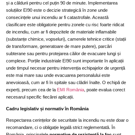
și a căldurii pentru cel puțin 90 de minute. Implementarea
soluțiilor EI90 este o decizie strategică în zone unde
consecințele unui incendiu ar fi catastrofale. Această
clasificare este obligatorie pentru zonele cu risc foarte ridicat
de incendiu, cum ar fi depozitele de materiale inflamabile
(substanțe chimice, vopseluri), camerele tehnice critice (stații
de transformare, generatoare de mare putere), parcări
subterane sau pentru protejarea căilor de evacuare lungi și
complexe. Porțile industriale EI90 sunt importante în aplicații
unde timpul necesar pentru intervenția echipajelor de urgență
este mai mare sau unde evacuarea personalului este
anevoioasă, cum ar fi în spitale sau clădiri înalte. O echipă de
experți, precum cea de la
EMI România
, poate evalua corect
necesarul specific fiecărei aplicații.
Cadru legislativ și normativ în România
Respectarea cerințelor de securitate la incendiu nu este doar o
recomandare, ci o obligație legală strict reglementată. În
România, principalele
normative de rezistență la foc
sunt