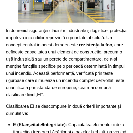
În domeniul siguranței clădirilor industriale și logistice, protecția
împotriva incendiilor reprezintă o prioritate absolută. Un
concept central în acest demers este
rezistența la foc
, care
definește capacitatea unui element de construcție, precum o
ușă industrială sau un perete de compartimentare, de a-și
menține funcțiile specifice pe o perioadă determinată în timpul
unui incendiu. Această performanță, verificată prin teste
riguroase care simulează un incendiu complet dezvoltat, este
cuantificată prin standarde europene, cea mai comună
clasificare fiind „EI”.
Clasificarea EI se descompune în două criterii importante și
cumulative:
E (Etanșeitate/Integritate):
Capacitatea elementului de a
împiedica trecerea flăcărilor și a gazelor fierbinți, prevenind