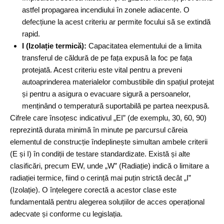
astfel propagarea incendiului în zonele adiacente. O
defecțiune la acest criteriu ar permite focului să se extindă
rapid.
I (Izolație termică):
Capacitatea elementului de a limita
transferul de căldură de pe fața expusă la foc pe fața
protejată. Acest criteriu este vital pentru a preveni
autoaprinderea materialelor combustibile din spațiul protejat
și pentru a asigura o evacuare sigură a persoanelor,
menținând o temperatură suportabilă pe partea neexpusă.
Cifrele care însoțesc indicativul „EI” (de exemplu, 30, 60, 90)
reprezintă durata minimă în minute pe parcursul căreia
elementul de construcție îndeplinește simultan ambele criterii
(E și I) în condiții de testare standardizate. Există și alte
clasificări, precum EW, unde „W” (Radiație) indică o limitare a
radiației termice, fiind o cerință mai puțin strictă decât „I”
(Izolație). O înțelegere corectă a acestor clase este
fundamentală pentru alegerea soluțiilor de acces operațional
adecvate și conforme cu legislația.