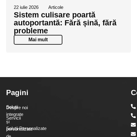
22 iulie 2026
Articole
Sistem culisare poartă
autoportantă: Fără șină, fără
probleme
Mai mult
Pagini
C
Soluții
Despre noi
integrate
Servicii
și
Soluții Personalizate
personalizate
de