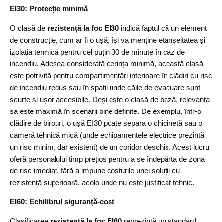
EI30: Protecție minimă
O clasă de
rezistență la foc EI30
indică faptul că un element
de construcție, cum ar fi o ușă, își va menține etanșeitatea și
izolația termică pentru cel puțin 30 de minute în caz de
incendiu. Adesea considerată cerința minimă, această clasă
este potrivită pentru compartimentări interioare în clădiri cu risc
de incendiu redus sau în spații unde căile de evacuare sunt
scurte și ușor accesibile. Deși este o clasă de bază, relevanța
sa este maximă în scenarii bine definite. De exemplu, într-o
clădire de birouri, o ușă EI30 poate separa o chicinetă sau o
cameră tehnică mică (unde echipamentele electrice prezintă
un risc minim, dar existent) de un coridor deschis. Acest lucru
oferă personalului timp prețios pentru a se îndepărta de zona
de risc imediat, fără a impune costurile unei soluții cu
rezistență superioară, acolo unde nu este justificat tehnic.
EI60: Echilibrul siguranță-cost
Clasificarea
rezistență la foc EI60
reprezintă un standard