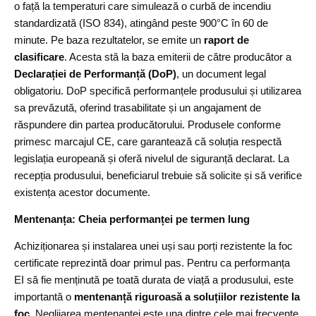
o față la temperaturi care simulează o curbă de incendiu
standardizată (ISO 834), atingând peste 900°C în 60 de
minute. Pe baza rezultatelor, se emite un
raport de
clasificare
. Acesta stă la baza emiterii de către producător a
Declarației de Performanță (DoP)
, un document legal
obligatoriu. DoP specifică performanțele produsului și utilizarea
sa prevăzută, oferind trasabilitate și un angajament de
răspundere din partea producătorului. Produsele conforme
primesc marcajul CE, care garantează că soluția respectă
legislația europeană și oferă nivelul de siguranță declarat. La
recepția produsului, beneficiarul trebuie să solicite și să verifice
existența acestor documente.
Mentenanța: Cheia performanței pe termen lung
Achiziționarea și instalarea unei uși sau porți rezistente la foc
certificate reprezintă doar primul pas. Pentru ca performanța
EI să fie menținută pe toată durata de viață a produsului, este
importantă o
mentenanță riguroasă a soluțiilor rezistente la
foc
. Neglijarea mentenanței este una dintre cele mai frecvente