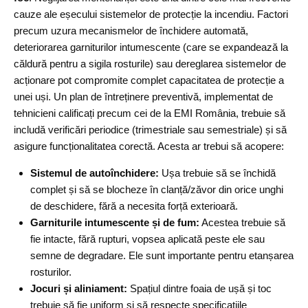
cauze ale eșecului sistemelor de protecție la incendiu. Factori
precum uzura mecanismelor de închidere automată,
deteriorarea garniturilor intumescente (care se expandează la
căldură pentru a sigila rosturile) sau dereglarea sistemelor de
acționare pot compromite complet capacitatea de protecție a
unei uși. Un plan de întreținere preventivă, implementat de
tehnicieni calificați precum cei de la EMI România, trebuie să
includă verificări periodice (trimestriale sau semestriale) și să
asigure funcționalitatea corectă. Acesta ar trebui să acopere:
Sistemul de autoînchidere:
Ușa trebuie să se închidă
complet și să se blocheze în clanță/zăvor din orice unghi
de deschidere, fără a necesita forță exterioară.
Garniturile intumescente și de fum:
Acestea trebuie să
fie intacte, fără rupturi, vopsea aplicată peste ele sau
semne de degradare. Ele sunt importante pentru etanșarea
rosturilor.
Jocuri și aliniament:
Spațiul dintre foaia de ușă și toc
trebuie să fie uniform și să respecte specificațiile