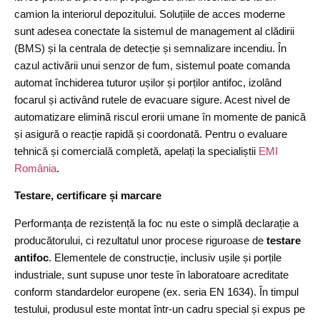
camion la interiorul depozitului. Soluțiile de acces moderne
sunt adesea conectate la sistemul de management al clădirii
(BMS) și la centrala de detecție și semnalizare incendiu. În
cazul activării unui senzor de fum, sistemul poate comanda
automat închiderea tuturor ușilor și porților antifoc, izolând
focarul și activând rutele de evacuare sigure. Acest nivel de
automatizare elimină riscul erorii umane în momente de panică
și asigură o reacție rapidă și coordonată. Pentru o evaluare
tehnică și comercială completă, apelați la specialiștii
EMI
România
.
Testare, certificare și marcare
Performanța de rezistență la foc nu este o simplă declarație a
producătorului, ci rezultatul unor procese riguroase de
testare
antifoc
. Elementele de construcție, inclusiv ușile și porțile
industriale, sunt supuse unor teste în laboratoare acreditate
conform standardelor europene (ex. seria EN 1634). În timpul
testului, produsul este montat într-un cadru special și expus pe