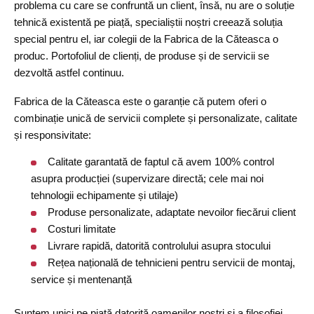
problema cu care se confruntă un client, însă, nu are o soluție
tehnică existentă pe piață, specialiștii noștri creează soluția
special pentru el, iar colegii de la Fabrica de la Căteasca o
produc. Portofoliul de clienți, de produse și de servicii se
dezvoltă astfel continuu.
Fabrica de la Căteasca este o garanție că putem oferi o
combinație unică de servicii complete și personalizate, calitate
și responsivitate:
Calitate garantată de faptul că avem 100% control
asupra producției (supervizare directă; cele mai noi
tehnologii echipamente și utilaje)
Produse personalizate, adaptate nevoilor fiecărui client
Costuri limitate
Livrare rapidă, datorită controlului asupra stocului
Rețea națională de tehnicieni pentru servicii de montaj,
service și mentenanță
Suntem unici pe piață datorită oamenilor noștri și a filosofiei