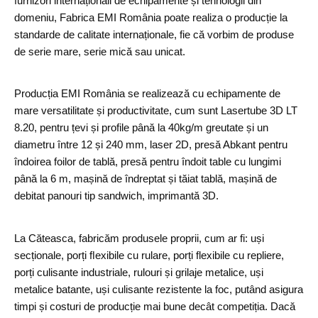
furnizori internaționali de echipamente și tehnologii din
domeniu, Fabrica EMI România poate realiza o producție la
standarde de calitate internaționale, fie că vorbim de produse
de serie mare, serie mică sau unicat.
Producția EMI România se realizează cu echipamente de
mare versatilitate și productivitate, cum sunt Lasertube 3D LT
8.20, pentru țevi și profile până la 40kg/m greutate și un
diametru între 12 și 240 mm, laser 2D, presă Abkant pentru
îndoirea foilor de tablă, presă pentru îndoit table cu lungimi
până la 6 m, mașină de îndreptat și tăiat tablă, mașină de
debitat panouri tip sandwich, imprimantă 3D.
La Căteasca, fabricăm produsele proprii, cum ar fi: uși
secționale, porți ﬂexibile cu rulare, porți flexibile cu repliere,
porți culisante industriale, rulouri și grilaje metalice, uși
metalice batante, uși culisante rezistente la foc, putând asigura
timpi și costuri de producție mai bune decât competiția. Dacă