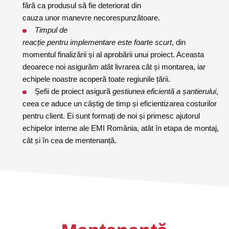
fără ca produsul să fie deteriorat din
cauza unor manevre necorespunzătoare.
Timpul
de
reacție
pentru
implementare
este
foarte
scurt
, din
momentul finalizării și al aprobării unui proiect. Aceasta
deoarece noi asigurăm atât livrarea cât și montarea, iar
echipele noastre acoperă toate regiunile țării.
Șefii de proiect asigură
gestiunea
eficientă
a
șantierului
,
ceea ce aduce un câștig de timp și eficientizarea costurilor
pentru client. Ei sunt formați de noi și primesc ajutorul
echipelor interne ale EMI România, atât în etapa de montaj,
cât și în cea de mentenanță.