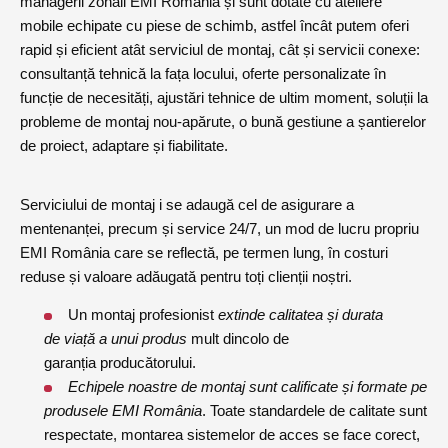
managerii zonali EMI România și sunt dotate cu ateliere
mobile echipate cu piese de schimb, astfel încât putem oferi
rapid și eficient atât serviciul de montaj, cât și servicii conexe:
consultanță tehnică la fața locului, oferte personalizate în
funcție de necesități, ajustări tehnice de ultim moment, soluții la
probleme de montaj nou-apărute, o bună gestiune a șantierelor
de proiect, adaptare și fiabilitate.
Serviciului de montaj i se adaugă cel de asigurare a
mentenanței, precum și service 24/7, un mod de lucru propriu
EMI România care se reflectă, pe termen lung, în costuri
reduse și valoare adăugată pentru toți clienții noștri.
Un montaj profesionist
extinde
calitatea
și
durata
de
viață
a
unui
produs
mult dincolo de
garanția producătorului.
Echipele
noastre
de
monta
j
sunt
calificate
și
formate
pe
produsele
EMI România
. Toate standardele de calitate sunt
respectate, montarea sistemelor de acces se face corect,