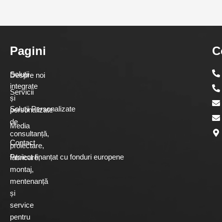
Pagini
C
Soluții
Despre noi
integrate
Servicii
și
Soluții Personalizate
personalizate
de
Media
consultanță,
Contact
proiectare,
Proiect finanțat cu fonduri europene
fabricare,
montaj,
mentenanță
și
service
pentru