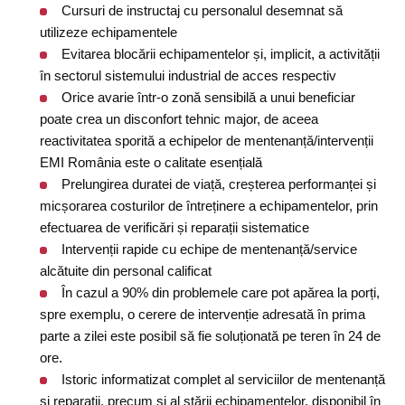
Cursuri de instructaj cu personalul desemnat să
utilizeze echipamentele
Evitarea blocării echipamentelor și, implicit, a activității
în sectorul sistemului industrial de acces respectiv
Orice avarie într-o zonă sensibilă a unui beneficiar
poate crea un disconfort tehnic major, de aceea
reactivitatea sporită a echipelor de mentenanță/intervenții
EMI România este o calitate esențială
Prelungirea duratei de viață, creșterea performanței și
micșorarea costurilor de întreținere a echipamentelor, prin
efectuarea de verificări și reparații sistematice
Intervenții rapide cu echipe de mentenanță/service
alcătuite din personal calificat
În cazul a 90% din problemele care pot apărea la porți,
spre exemplu, o cerere de intervenție adresată în prima
parte a zilei este posibil să fie soluționată pe teren în 24 de
ore.
Istoric informatizat complet al serviciilor de mentenanță
și reparații, precum și al stării echipamentelor, disponibil în