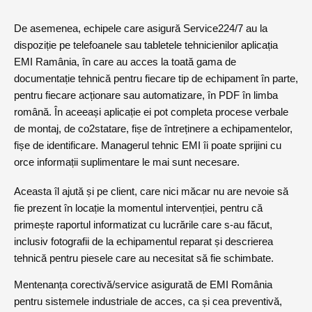
De asemenea, echipele care asigură Service224/7 au la
dispoziție pe telefoanele sau tabletele tehnicienilor aplicația
EMI Ramânia, în care au acces la toată gama de
documentație tehnică pentru fiecare tip de echipament în parte,
pentru fiecare acționare sau automatizare, în PDF în limba
română.
În aceeași aplicație ei pot completa procese verbale
de montaj, de co2statare, fișe de întreținere a echipamentelor,
fișe de identificare. Managerul tehnic EMI îi poate sprijini cu
orce informații suplimentare le mai sunt necesare.
Aceasta îl ajută și pe client, care nici măcar nu are nevoie să
fie prezent în locație la momentul intervenției, pentru că
primește raportul informatizat cu lucrările care s-au făcut,
inclusiv fotografii de la echipamentul reparat și descrierea
tehnică pentru piesele care au necesitat să fie schimbate.
Mentenanța corectivă/service asigurată de EMI România
pentru sistemele industriale de acces, ca și cea preventivă,