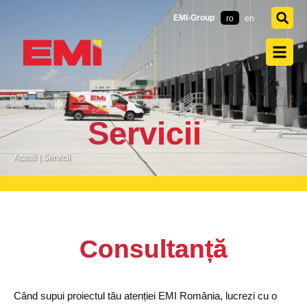
EMI-Group
ro
en
Servicii
Acasă
|
Servicii
Consultanță
Când supui proiectul tău atenției EMI România, lucrezi cu o