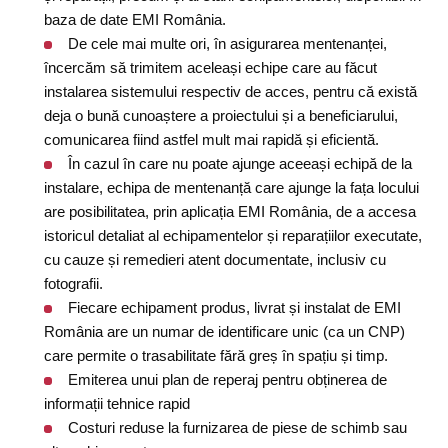
baza de date EMI România.
De cele mai multe ori, în asigurarea mentenanței,
încercăm să trimitem aceleași echipe care au făcut
instalarea sistemului respectiv de acces, pentru că există
deja o bună cunoaștere a proiectului și a beneficiarului,
comunicarea fiind astfel mult mai rapidă și eficientă.
În cazul în care nu poate ajunge aceeași echipă de la
instalare, echipa de mentenanță care ajunge la fața locului
are posibilitatea, prin aplicația EMI România, de a accesa
istoricul detaliat al echipamentelor și reparațiilor executate,
cu cauze și remedieri atent documentate, inclusiv cu
fotografii.
Fiecare echipament produs, livrat și instalat de EMI
România are un numar de identificare unic (ca un CNP)
care permite o trasabilitate fără greș în spațiu și timp.
Emiterea unui plan de reperaj pentru obținerea de
informații tehnice rapid
Costuri reduse la furnizarea de piese de schimb sau