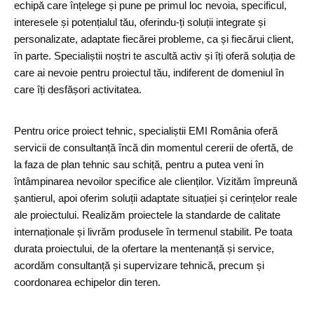
echipă care înțelege și pune pe primul loc nevoia, specificul,
interesele și potențialul tău, oferindu-ți soluții integrate și
personalizate, adaptate fiecărei probleme, ca și fiecărui client,
în parte. Specialiștii noștri te ascultă activ și îți oferă soluția de
care ai nevoie pentru proiectul tău, indiferent de domeniul în
care îți desfășori activitatea.
Pentru orice proiect tehnic, specialiștii EMI România oferă
servicii de consultanță încă din momentul cererii de ofertă, de
la faza de plan tehnic sau schiță, pentru a putea veni în
întâmpinarea nevoilor specifice ale clienților. Vizităm împreună
șantierul, apoi oferim soluții adaptate situației și cerințelor reale
ale proiectului. Realizăm proiectele la standarde de calitate
internaționale și livrăm produsele în termenul stabilit. Pe toata
durata proiectului, de la ofertare la mentenanță și service,
acordăm consultanță și supervizare tehnică, precum și
coordonarea echipelor din teren.